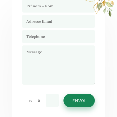
=
12 + 3
ENVOI