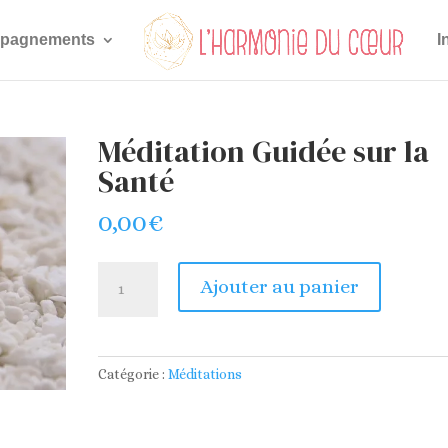
pagnements
I
Méditation Guidée sur la
Santé
0,00
€
quantité
Ajouter au panier
de
Méditation
Guidée
sur
Catégorie :
Méditations
la
Santé